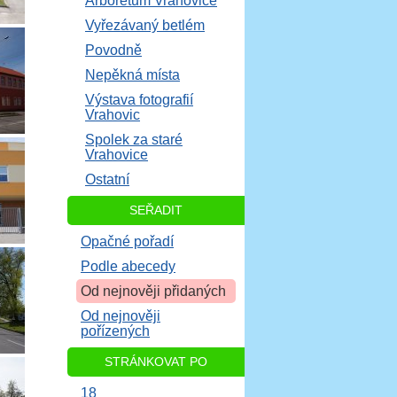
Arboretum Vrahovice
Vyřezávaný betlém
Povodně
Nepěkná místa
Výstava fotografií
Vrahovic
Spolek za staré
Vrahovice
Ostatní
SEŘADIT
Opačné pořadí
Podle abecedy
Od nejnověji přidaných
Od nejnověji
pořízených
STRÁNKOVAT PO
18