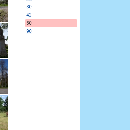
30
42
60
90