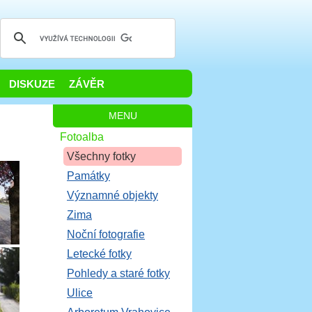
DISKUZE
ZÁVĚR
MENU
Fotoalba
Všechny fotky
Památky
Významné objekty
Zima
Noční fotografie
Letecké fotky
Pohledy a staré fotky
Ulice