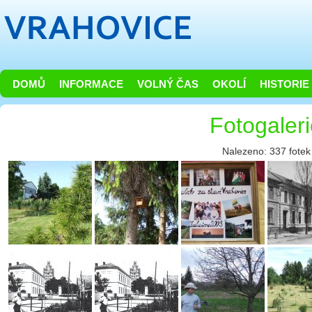
DOMŮ
INFORMACE
VOLNÝ ČAS
OKOLÍ
HISTORIE
Fotogaler
Nalezeno: 337 fotek