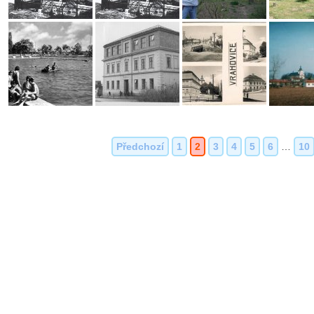
Předchozí
1
2
3
4
5
6
…
10