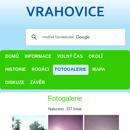
DOMŮ
INFORMACE
VOLNÝ ČAS
OKOLÍ
HISTORIE
RODÁCI
FOTOGALERIE
MAPA
DISKUZE
ZÁVĚR
Fotogalerie
Nalezeno: 337 fotek