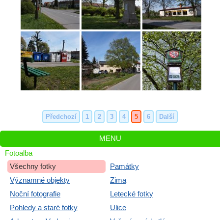
Předchozí
1
2
3
4
5
6
Další
MENU
Fotoalba
Všechny fotky
Památky
Významné objekty
Zima
Noční fotografie
Letecké fotky
Pohledy a staré fotky
Ulice