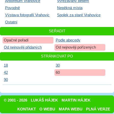
Arboretum Vrahovice
Vyřezávaný betlém
Povodně
Nepěkná místa
Výstava fotografií Vrahovic
Spolek za staré Vrahovice
Ostatní
SEŘADIT
Opačné pořadí
Podle abecedy
Od nejnověji přidaných
Od nejnověji pořízených
STRÁNKOVAT PO
18
30
42
60
90
© 2001 - 2026
LUKÁŠ HÁJEK
MARTIN HÁJEK
KONTAKT
O WEBU
MAPA WEBU
PLNÁ VERZE