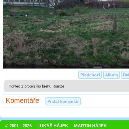
Předchozí
Album
Dal
Pohled z protějšího břehu Romže
Komentáře
Přidat komentář
© 2001 - 2026
LUKÁŠ HÁJEK
MARTIN HÁJEK