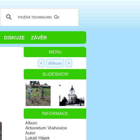
DISKUZE
ZÁVĚR
MENU
<
Album
>
SLIDESHOW
INFORMACE
Album:
Arboretum Vrahovice
Autor:
Lukáš Hájek