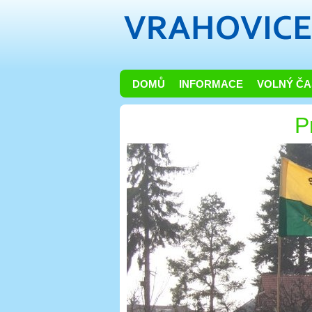
DOMŮ
INFORMACE
VOLNÝ ČA
P