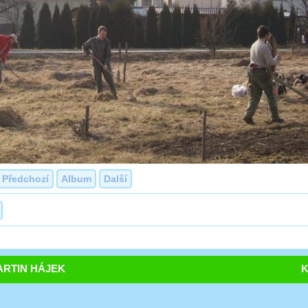
Předchozí
Album
Další
RTIN HÁJEK