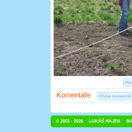
Pře
Komentáře
Přidat komentář
© 2001 - 2026
LUKÁŠ HÁJEK
MA