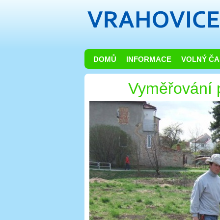
DOMŮ
INFORMACE
VOLNÝ ČA
Vyměřování p