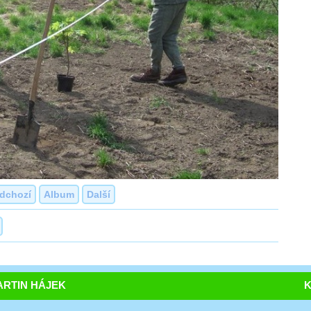
dchozí
Album
Další
RTIN HÁJEK