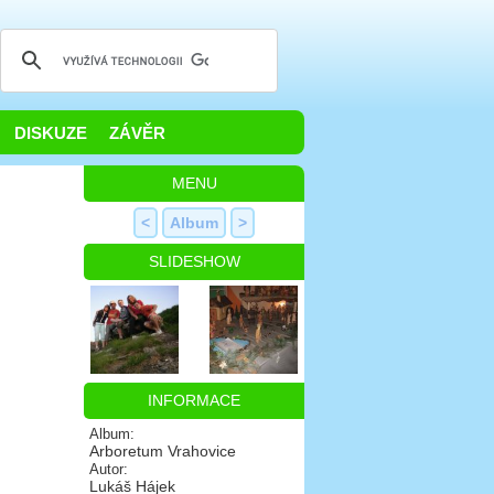
DISKUZE
ZÁVĚR
MENU
<
Album
>
SLIDESHOW
INFORMACE
Album:
Arboretum Vrahovice
Autor:
Lukáš Hájek