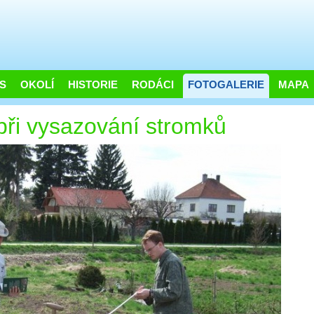
S
OKOLÍ
HISTORIE
RODÁCI
FOTOGALERIE
MAPA
ři vysazování stromků