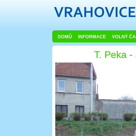
DOMŮ
INFORMACE
VOLNÝ ČA
T. Peka -