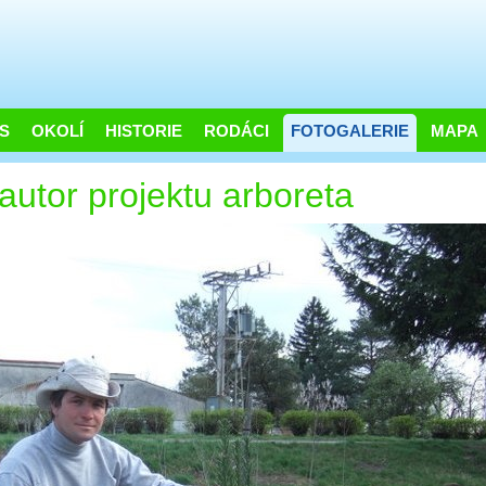
S
OKOLÍ
HISTORIE
RODÁCI
FOTOGALERIE
MAPA
 autor projektu arboreta