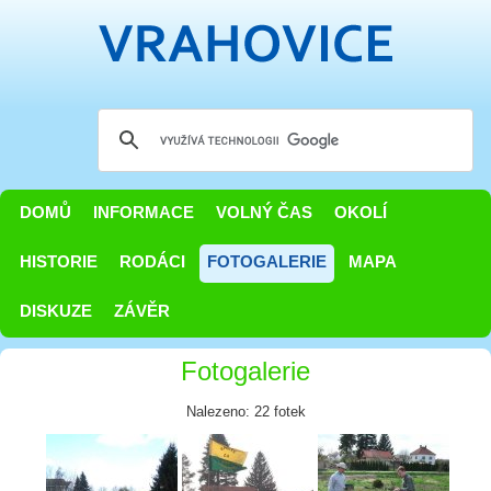
DOMŮ
INFORMACE
VOLNÝ ČAS
OKOLÍ
HISTORIE
RODÁCI
FOTOGALERIE
MAPA
DISKUZE
ZÁVĚR
Fotogalerie
Nalezeno: 22 fotek