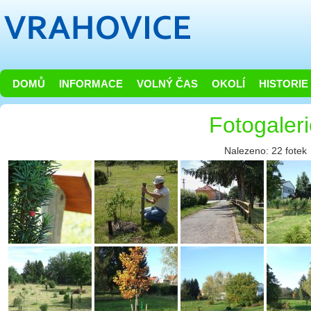
DOMŮ
INFORMACE
VOLNÝ ČAS
OKOLÍ
HISTORIE
Fotogaler
Nalezeno: 22 fotek