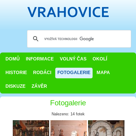
DOMŮ
INFORMACE
VOLNÝ ČAS
OKOLÍ
HISTORIE
RODÁCI
FOTOGALERIE
MAPA
DISKUZE
ZÁVĚR
Fotogalerie
Nalezeno: 14 fotek