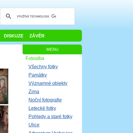
DISKUZE
ZÁVĚR
MENU
Fotoalba
Všechny fotky
Památky
Významné objekty
Zima
Noční fotografie
Letecké fotky
Pohledy a staré fotky
Ulice