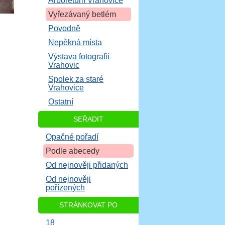
Arboretum Vrahovice
Vyřezávaný betlém
Povodně
Nepěkná místa
Výstava fotografií
Vrahovic
Spolek za staré
Vrahovice
Ostatní
SEŘADIT
Opačné pořadí
Podle abecedy
Od nejnověji přidaných
Od nejnověji
pořízených
STRÁNKOVAT PO
18