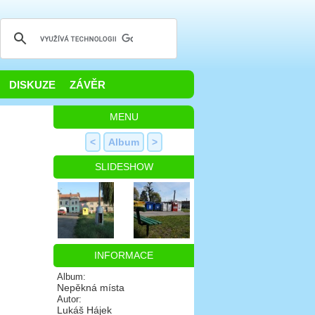
DISKUZE
ZÁVĚR
MENU
<
Album
>
SLIDESHOW
INFORMACE
Album:
Nepěkná místa
Autor:
Lukáš Hájek