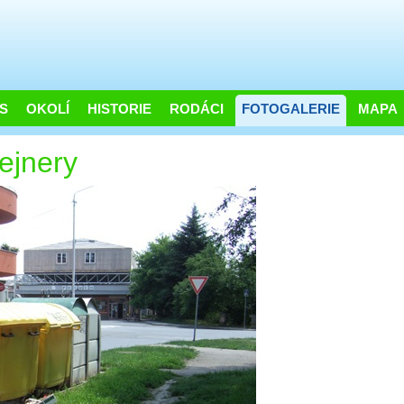
S
OKOLÍ
HISTORIE
RODÁCI
FOTOGALERIE
MAPA
ejnery