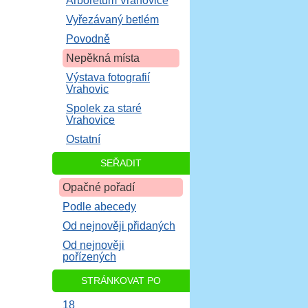
Arboretum Vrahovice
Vyřezávaný betlém
Povodně
Nepěkná místa
Výstava fotografií
Vrahovic
Spolek za staré
Vrahovice
Ostatní
SEŘADIT
Opačné pořadí
Podle abecedy
Od nejnověji přidaných
Od nejnověji
pořízených
STRÁNKOVAT PO
18