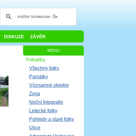
DISKUZE
ZÁVĚR
MENU
Fotoalba
Všechny fotky
Památky
Významné objekty
Zima
Noční fotografie
Letecké fotky
Pohledy a staré fotky
Ulice