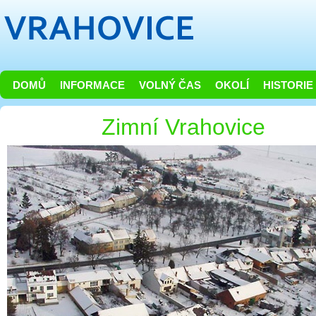
DOMŮ
INFORMACE
VOLNÝ ČAS
OKOLÍ
HISTORIE
Zimní Vrahovice