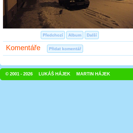
Předchozí
Album
Další
Komentáře
Přidat komentář
© 2001 - 2026
LUKÁŠ HÁJEK
MARTIN HÁJEK