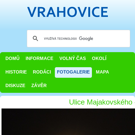
DOMŮ
INFORMACE
VOLNÝ ČAS
OKOLÍ
HISTORIE
RODÁCI
FOTOGALERIE
MAPA
DISKUZE
ZÁVĚR
Ulice Majakovského -