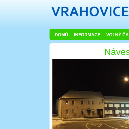
DOMŮ
INFORMACE
VOLNÝ ČA
Náve