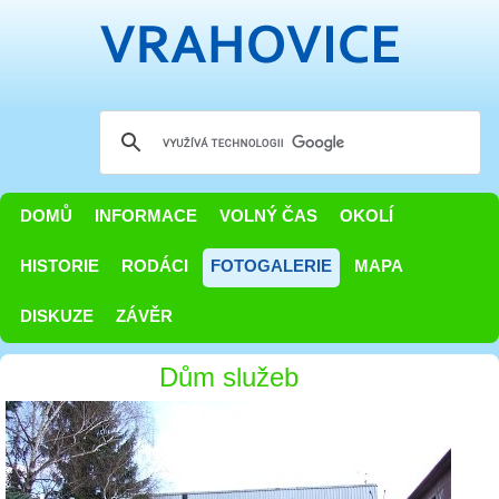
DOMŮ
INFORMACE
VOLNÝ ČAS
OKOLÍ
HISTORIE
RODÁCI
FOTOGALERIE
MAPA
DISKUZE
ZÁVĚR
Dům služeb