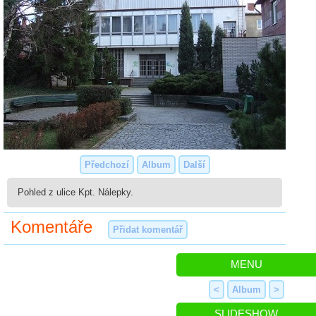
Předchozí
Album
Další
Pohled z ulice Kpt. Nálepky.
Komentáře
Přidat komentář
MENU
<
Album
>
SLIDESHOW