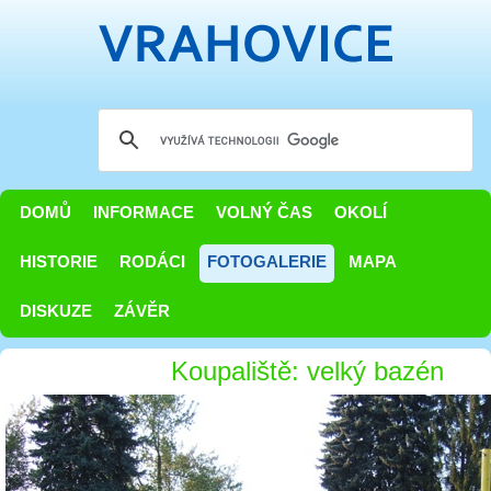
DOMŮ
INFORMACE
VOLNÝ ČAS
OKOLÍ
HISTORIE
RODÁCI
FOTOGALERIE
MAPA
DISKUZE
ZÁVĚR
Koupaliště: velký bazén