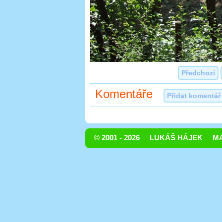
Předchozí
Komentáře
Přidat komentář
© 2001 - 2026
LUKÁŠ HÁJEK
MA