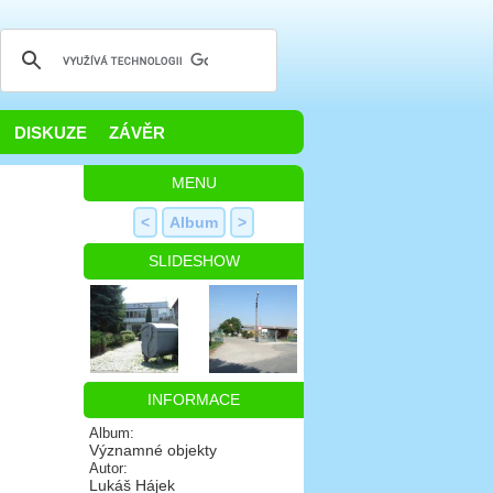
DISKUZE
ZÁVĚR
MENU
<
Album
>
SLIDESHOW
INFORMACE
Album:
Významné objekty
Autor:
Lukáš Hájek