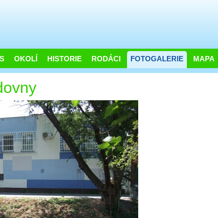
S
OKOLÍ
HISTORIE
RODÁCI
FOTOGALERIE
MAPA
dovny