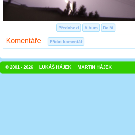
Předchozí
Album
Další
Komentáře
Přidat komentář
© 2001 - 2026
LUKÁŠ HÁJEK
MARTIN HÁJEK