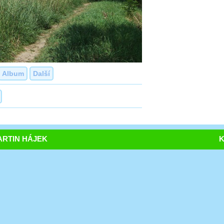
Album
Další
RTIN HÁJEK