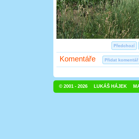
Předchozí
Komentáře
Přidat komentář
© 2001 - 2026
LUKÁŠ HÁJEK
MA