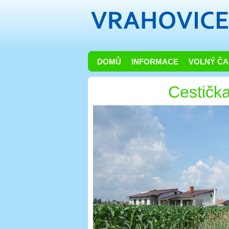
DOMŮ
INFORMACE
VOLNÝ ČA
Cestičk