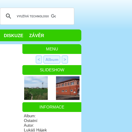
DISKUZE
ZÁVĚR
MENU
<
Album
>
SLIDESHOW
INFORMACE
Album:
Ostatní
Autor:
Lukáš Hájek