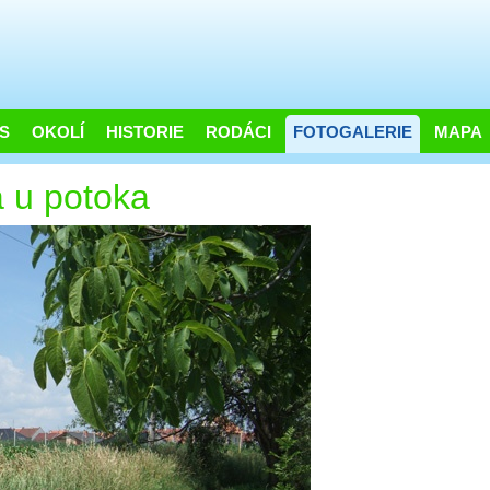
S
OKOLÍ
HISTORIE
RODÁCI
FOTOGALERIE
MAPA
a u potoka