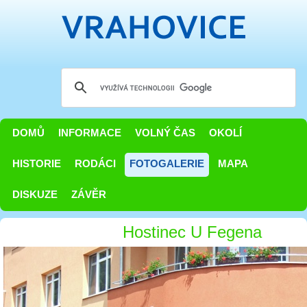
DOMŮ
INFORMACE
VOLNÝ ČAS
OKOLÍ
HISTORIE
RODÁCI
FOTOGALERIE
MAPA
DISKUZE
ZÁVĚR
Hostinec U Fegena