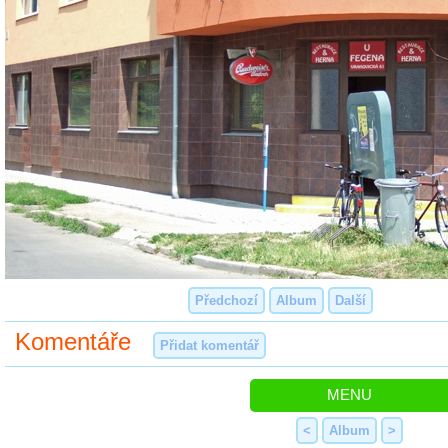
Předchozí
Album
Další
Komentáře
Přidat komentář
MENU
<
Album
>