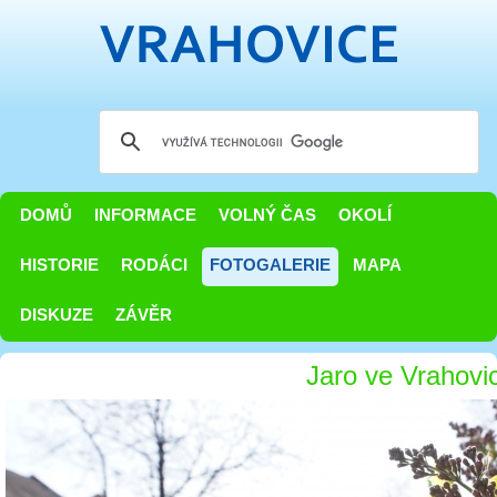
DOMŮ
INFORMACE
VOLNÝ ČAS
OKOLÍ
HISTORIE
RODÁCI
FOTOGALERIE
MAPA
DISKUZE
ZÁVĚR
Jaro ve Vrahovi