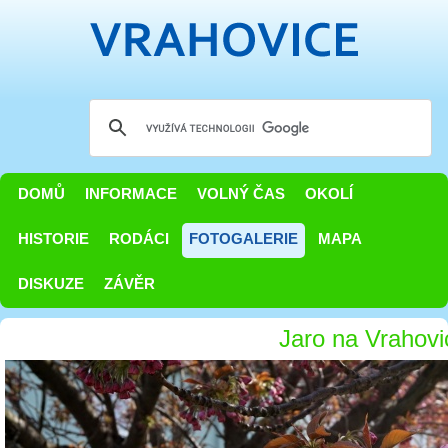
DOMŮ
INFORMACE
VOLNÝ ČAS
OKOLÍ
HISTORIE
RODÁCI
FOTOGALERIE
MAPA
DISKUZE
ZÁVĚR
Jaro na Vrahovi