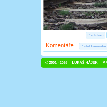
Předchozí
Komentáře
Přidat komentář
© 2001 - 2026
LUKÁŠ HÁJEK
MA