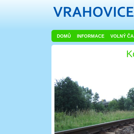
DOMŮ
INFORMACE
VOLNÝ ČA
K