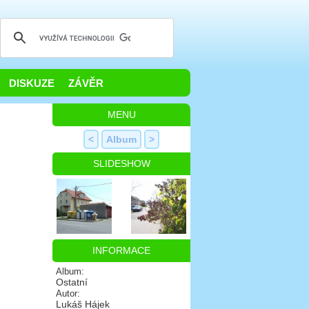
DISKUZE
ZÁVĚR
MENU
<
Album
>
SLIDESHOW
INFORMACE
Album:
Ostatní
Autor:
Lukáš Hájek