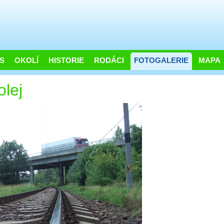
S
OKOLÍ
HISTORIE
RODÁCI
FOTOGALERIE
MAPA
olej