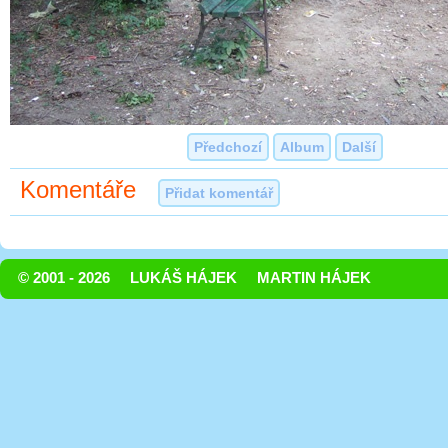
Předchozí
Album
Další
Komentáře
Přidat komentář
© 2001 - 2026
LUKÁŠ HÁJEK
MARTIN HÁJEK