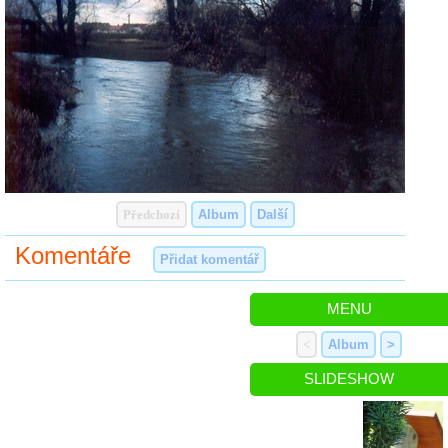
Předchozí
Album
Další
Komentáře
Přidat komentář
MENU
<
Album
>
SLIDESHOW