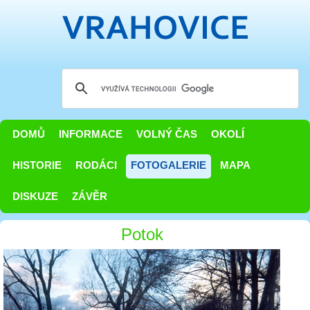
DOMŮ
INFORMACE
VOLNÝ ČAS
OKOLÍ
HISTORIE
RODÁCI
FOTOGALERIE
MAPA
DISKUZE
ZÁVĚR
Potok