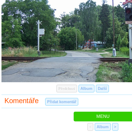
Předchozí
Album
Další
Komentáře
Přidat komentář
MENU
<
Album
>