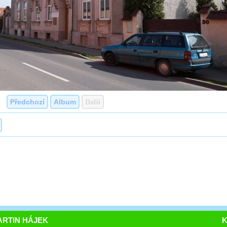
Předchozí
Album
Další
RTIN HÁJEK