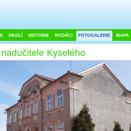
S
OKOLÍ
HISTORIE
RODÁCI
FOTOGALERIE
MAPA
nadučitele Kyselého