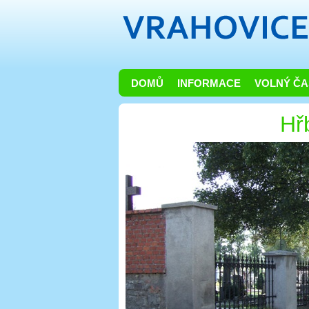
DOMŮ
INFORMACE
VOLNÝ ČA
Hř