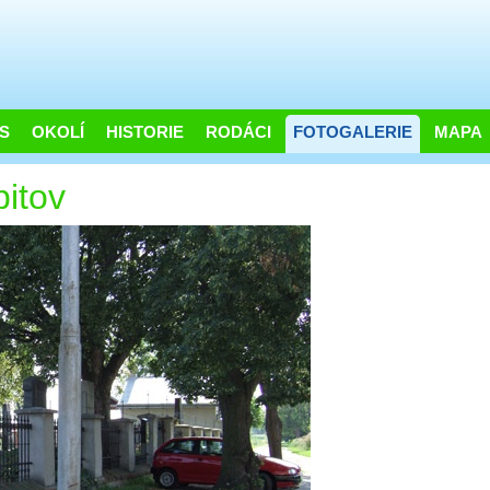
S
OKOLÍ
HISTORIE
RODÁCI
FOTOGALERIE
MAPA
bitov