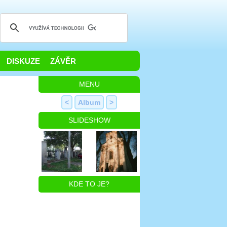
DISKUZE
ZÁVĚR
MENU
<
Album
>
SLIDESHOW
KDE TO JE?