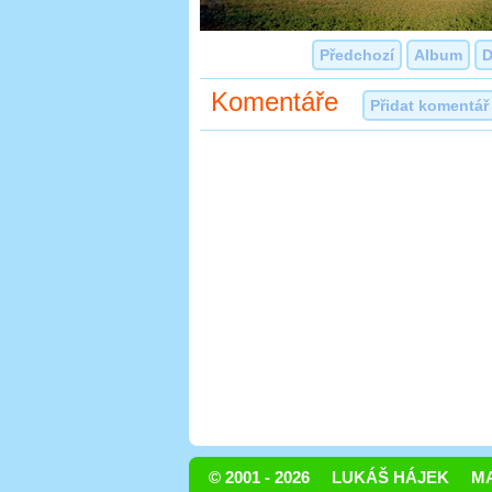
Předchozí
Album
D
Komentáře
Přidat komentář
© 2001 - 2026
LUKÁŠ HÁJEK
MA