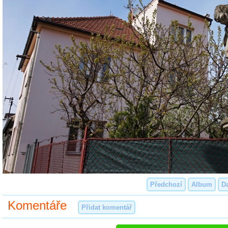
Předchozí
Album
Da
Komentáře
Přidat komentář