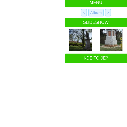
MENU
<
Album
>
SLIDESHOW
KDE TO JE?