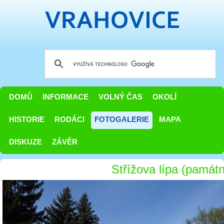
DOMŮ
INFORMACE
VOLNÝ ČAS
OKOLÍ
HISTORIE
RODÁCI
FOTOGALERIE
MAPA
DISKUZE
ZÁVĚR
Střížova lípa (památ