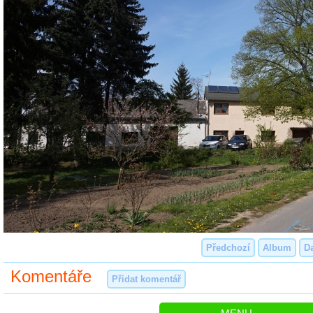
Předchozí
Album
Da
Komentáře
Přidat komentář