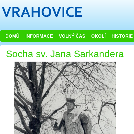
DOMŮ
INFORMACE
VOLNÝ ČAS
OKOLÍ
HISTORIE
Socha sv. Jana Sarkandera