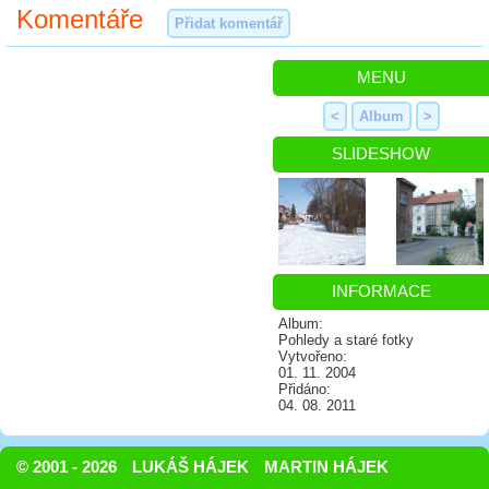
Komentáře
Přidat komentář
MENU
<
Album
>
SLIDESHOW
INFORMACE
Album:
Pohledy a staré fotky
Vytvořeno:
01. 11. 2004
Přidáno:
04. 08. 2011
© 2001 - 2026
LUKÁŠ HÁJEK
MARTIN HÁJEK