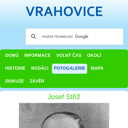
DOMŮ
INFORMACE
VOLNÝ ČAS
OKOLÍ
HISTORIE
RODÁCI
FOTOGALERIE
MAPA
DISKUZE
ZÁVĚR
Josef Stříž