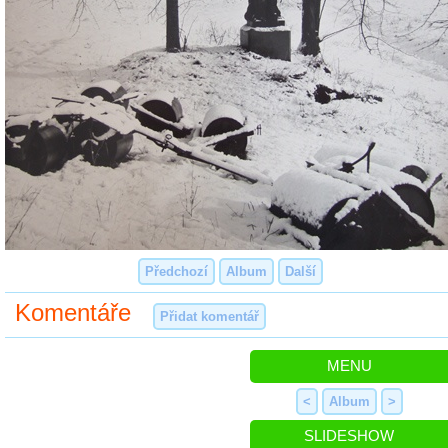
Předchozí
Album
Další
Komentáře
Přidat komentář
MENU
<
Album
>
SLIDESHOW