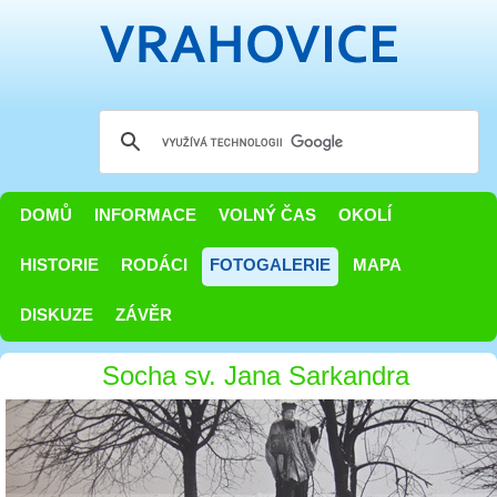
DOMŮ
INFORMACE
VOLNÝ ČAS
OKOLÍ
HISTORIE
RODÁCI
FOTOGALERIE
MAPA
DISKUZE
ZÁVĚR
Socha sv. Jana Sarkandra