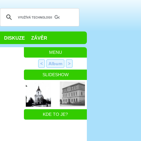
DISKUZE
ZÁVĚR
MENU
<
Album
>
SLIDESHOW
KDE TO JE?