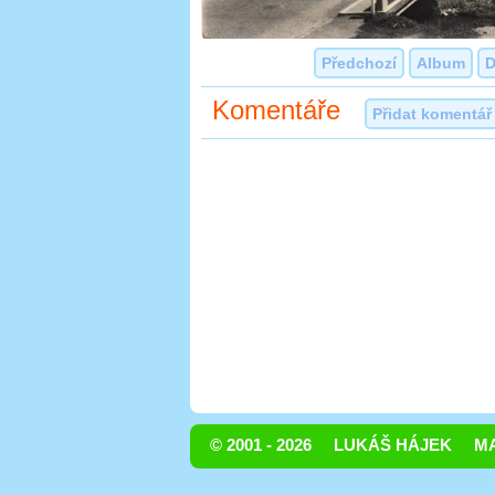
Předchozí
Album
D
Komentáře
Přidat komentář
© 2001 - 2026
LUKÁŠ HÁJEK
MA