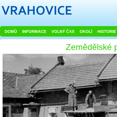
DOMŮ
INFORMACE
VOLNÝ ČAS
OKOLÍ
HISTORIE
Zemědělské 