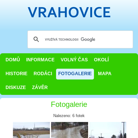
DOMŮ
INFORMACE
VOLNÝ ČAS
OKOLÍ
HISTORIE
RODÁCI
FOTOGALERIE
MAPA
DISKUZE
ZÁVĚR
Fotogalerie
Nalezeno: 6 fotek