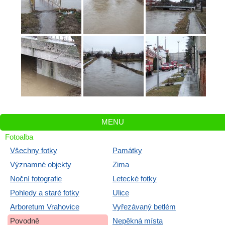
MENU
Fotoalba
Všechny fotky
Památky
Významné objekty
Zima
Noční fotografie
Letecké fotky
Pohledy a staré fotky
Ulice
Arboretum Vrahovice
Vyřezávaný betlém
Povodně
Nepěkná místa