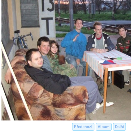
Předchozí
Album
Další