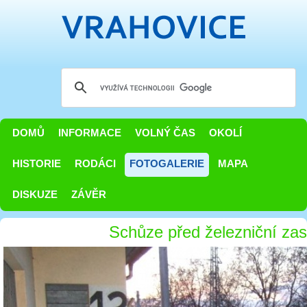
DOMŮ
INFORMACE
VOLNÝ ČAS
OKOLÍ
HISTORIE
RODÁCI
FOTOGALERIE
MAPA
DISKUZE
ZÁVĚR
Schůze před železniční za