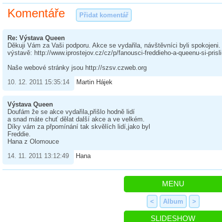
Komentáře
Přidat komentář
Re: Výstava Queen
Děkuji Vám za Vaši podporu. Akce se vydařila, návštěvníci byli spokojeni.
výstavě: http://www.iprostejov.cz/cz/p/fanousci-freddieho-a-queenu-si-prisl
Naše webové stránky jsou http://szsv.czweb.org
10. 12. 2011 15:35:14
Martin Hájek
Výstava Queen
Doufám že se akce vydařila,přišlo hodně lidí
a snad máte chuť dělat další akce a ve velkém.
Díky vám za přpomínání tak skvělích lidí,jako byl
Freddie.
Hana z Olomouce
14. 11. 2011 13:12:49
Hana
MENU
<
Album
>
SLIDESHOW