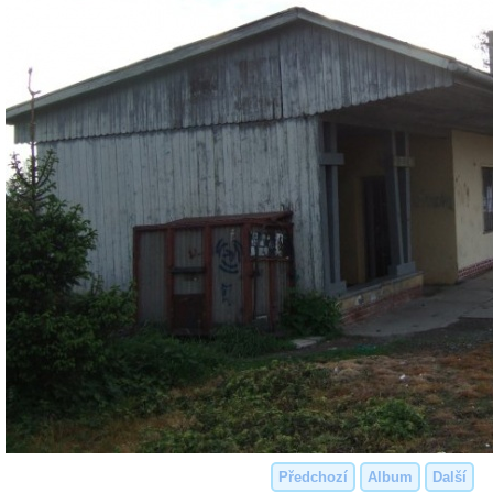
Předchozí
Album
Další