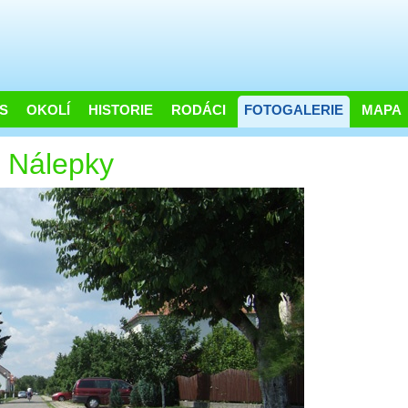
S
OKOLÍ
HISTORIE
RODÁCI
FOTOGALERIE
MAPA
. Nálepky