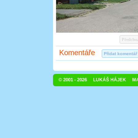
Předcho
Komentáře
Přidat komentář
© 2001 - 2026
LUKÁŠ HÁJEK
MA