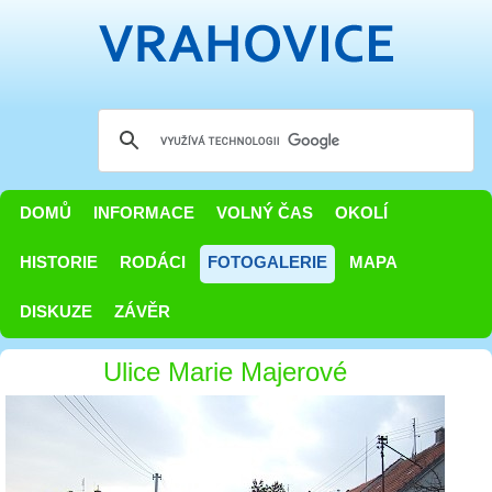
DOMŮ
INFORMACE
VOLNÝ ČAS
OKOLÍ
HISTORIE
RODÁCI
FOTOGALERIE
MAPA
DISKUZE
ZÁVĚR
Ulice Marie Majerové