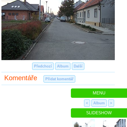
Předchozí
Album
Další
Komentáře
Přidat komentář
MENU
<
Album
>
SLIDESHOW