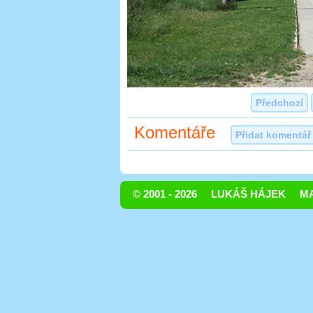
Předchozí
Komentáře
Přidat komentář
© 2001 - 2026
LUKÁŠ HÁJEK
MA