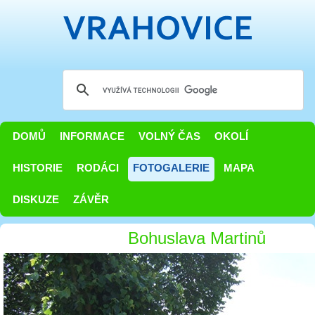
DOMŮ
INFORMACE
VOLNÝ ČAS
OKOLÍ
HISTORIE
RODÁCI
FOTOGALERIE
MAPA
DISKUZE
ZÁVĚR
Bohuslava Martinů