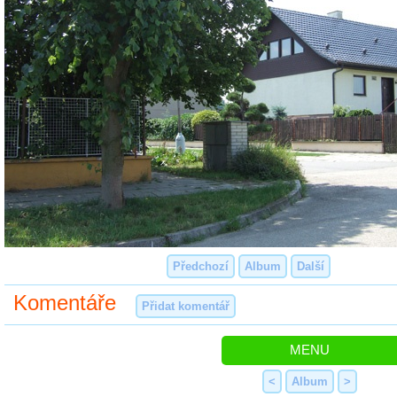
Předchozí
Album
Další
Komentáře
Přidat komentář
MENU
<
Album
>