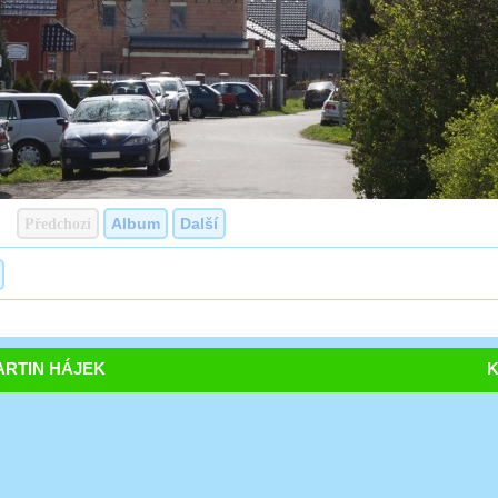
Předchozí
Album
Další
RTIN HÁJEK