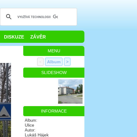
DISKUZE
ZÁVĚR
MENU
<
Album
>
SLIDESHOW
INFORMACE
Album:
Ulice
Autor:
Lukáš Hájek