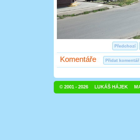
Předchozí
Komentáře
Přidat komentář
© 2001 - 2026
LUKÁŠ HÁJEK
MA