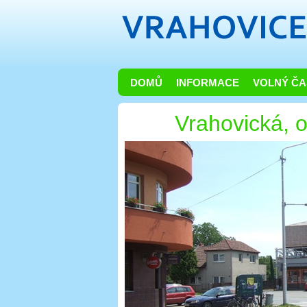
DOMŮ
INFORMACE
VOLNÝ ČA
Vrahovická,