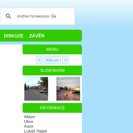
DISKUZE
ZÁVĚR
MENU
<
Album
>
SLIDESHOW
INFORMACE
Album:
Ulice
Autor:
Lukáš Hájek