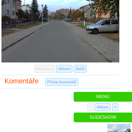
Předchozí
Album
Další
Komentáře
Přidat komentář
MENU
<
Album
>
SLIDESHOW