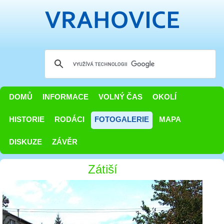
DOMŮ
INFORMACE
VOLNÝ ČAS
OKOLÍ
HISTORIE
RODÁCI
FOTOGALERIE
MAPA
DISKUZE
ZÁVĚR
Zátiší