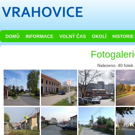
DOMŮ
INFORMACE
VOLNÝ ČAS
OKOLÍ
HISTORIE
Fotogaler
Nalezeno: 40 fotek