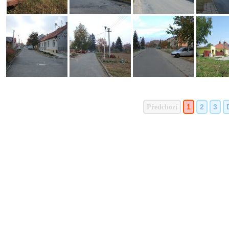
Předchozí
1
2
3